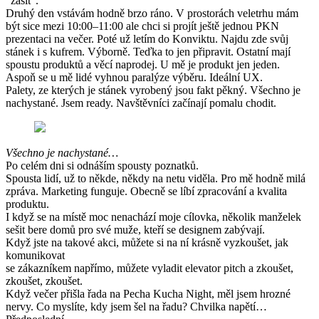
“zašít”.
Druhý den vstávám hodně brzo ráno. V prostorách veletrhu mám
být sice mezi 10:00–11:00 ale chci si projít ještě jednou PKN
prezentaci na večer. Poté už letím do Konviktu. Najdu zde svůj
stánek i s kufrem. Výborně. Teďka to jen připravit. Ostatní mají
spoustu produktů a věcí naprodej. U mě je produkt jen jeden.
Aspoň se u mě lidé vyhnou paralýze výběru. Ideální UX.
Palety, ze kterých je stánek vyrobený jsou fakt pěkný. Všechno je
nachystané. Jsem ready. Navštěvníci začínají pomalu chodit.
Všechno je nachystané…
Po celém dni si odnáším spousty poznatků.
Spousta lidí, už to někde, někdy na netu viděla. Pro mě hodně milá
zpráva. Marketing funguje. Obecně se líbí zpracování a kvalita
produktu.
I když se na místě moc nenachází moje cílovka, několik manželek
sešit bere domů pro své muže, kteří se designem zabývají.
Když jste na takové akci, můžete si na ní krásně vyzkoušet, jak
komunikovat
se zákazníkem napřímo, můžete vyladit elevator pitch a zkoušet,
zkoušet, zkoušet.
Když večer přišla řada na Pecha Kucha Night, měl jsem hrozné
nervy. Co myslíte, kdy jsem šel na řadu? Chvilka napětí…