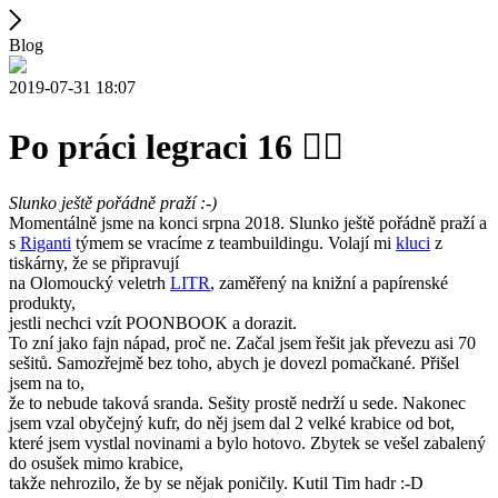
Blog
2019-07-31 18:07
Po práci legraci 16 🧗‍♂️
Slunko ještě pořádně praží :-)
Momentálně jsme na konci srpna 2018. Slunko ještě pořádně praží a
s
Riganti
týmem se vracíme z teambuildingu. Volají mi
kluci
z
tiskárny, že se připravují
na Olomoucký veletrh
LITR
, zaměřený na knižní a papírenské
produkty,
jestli nechci vzít POONBOOK a dorazit.
To zní jako fajn nápad, proč ne. Začal jsem řešit jak převezu asi 70
sešitů. Samozřejmě bez toho, abych je dovezl pomačkané. Přišel
jsem na to,
že to nebude taková sranda. Sešity prostě nedrží u sede. Nakonec
jsem vzal obyčejný kufr, do něj jsem dal 2 velké krabice od bot,
které jsem vystlal novinami a bylo hotovo. Zbytek se vešel zabalený
do osušek mimo krabice,
takže nehrozilo, že by se nějak poničily. Kutil Tim hadr :-D