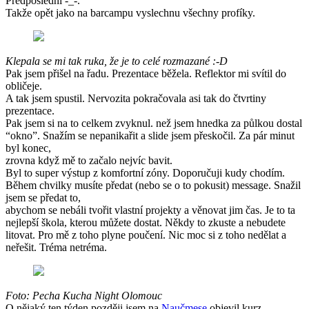
Předposlední -_-.
Takže opět jako na barcampu vyslechnu všechny profíky.
Klepala se mi tak ruka, že je to celé rozmazané :-D
Pak jsem přišel na řadu. Prezentace běžela. Reflektor mi svítil do
obličeje.
A tak jsem spustil. Nervozita pokračovala asi tak do čtvrtiny
prezentace.
Pak jsem si na to celkem zvyknul. než jsem hnedka za půlkou dostal
“okno”. Snažím se nepanikařit a slide jsem přeskočil. Za pár minut
byl konec,
zrovna když mě to začalo nejvíc bavit.
Byl to super výstup z komfortní zóny. Doporučuji kudy chodím.
Během chvilky musíte předat (nebo se o to pokusit) message. Snažil
jsem se předat to,
abychom se nebáli tvořit vlastní projekty a věnovat jim čas. Je to ta
nejlepší škola, kterou můžete dostat. Někdy to zkuste a nebudete
litovat. Pro mě z toho plyne poučení. Nic moc si z toho nedělat a
neřešit. Tréma netréma.
Foto: Pecha Kucha Night Olomouc
O nějaký ten týden později jsem na
Naučmese
objevil kurz