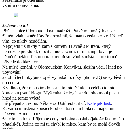
Prezentace je odeslaná,
vzhůru do neznáma.
Jedeme na to!
Příští stanice Olomouc hlavní nádraží. Právě mi umělý hlas ve
žlutém vlaku směr Havířov oznámil, že mám zvedat kotvy. Už teď
vím, co nikdy neudělám.
Nepojedu už nikdy nikam s kufrem. Hlavně s kufrem, který
nemůžete překlopit, otočit a moc akčně s ním manipulovat je
učiněné peklo. Tak neohrabaný přesouvání z místa na místo mě
přivede do blázince.
Na místě konání, v Olomouckém Konviktu, složím věci. Hned po
ubytování
a dobití techniky(ano, opět vytřískáno, díky iphone :D) se vydávám
do centra.
S vidinou, že se pustím do psaní tohoto článku a celého tohoto
konceptu psaní blogu. Myšlenka, že bych se do toho mohl pustit
hned na tomto výletě,
mě přepadla cestou. Někde za Ústí nad Orlicí.
Kafe jak lusk
.
Kavárna umístěná kousíček od centra se mi líbila na mapě tím
názvem. A musím uznat,
že je to jak lusk. Přijemné ceny, ochotná obsluha(jakože fakt milá a
přátelská). Jediné co mi tu chybí je místo, kam by se mohl člověk