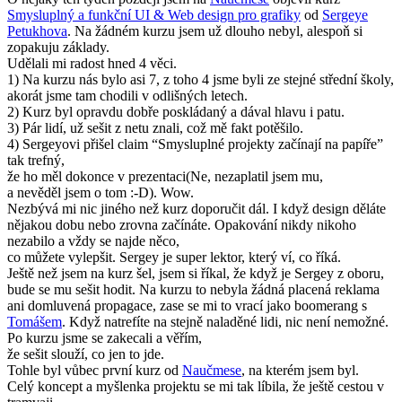
Smysluplný a funkční UI & Web design pro grafiky
od
Sergeye
Petukhova
. Na žádném kurzu jsem už dlouho nebyl, alespoň si
zopakuju základy.
Udělali mi radost hned 4 věci.
1) Na kurzu nás bylo asi 7, z toho 4 jsme byli ze stejné střední školy,
akorát jsme tam chodili v odlišných letech.
2) Kurz byl opravdu dobře poskládaný a dával hlavu i patu.
3) Pár lidí, už sešit z netu znali, což mě fakt potěšilo.
4) Sergeyovi přišel claim “Smysluplné projekty začínají na papíře”
tak trefný,
že ho měl dokonce v prezentaci(Ne, nezaplatil jsem mu,
a nevěděl jsem o tom :-D). Wow.
Nezbývá mi nic jiného než kurz doporučit dál. I když design děláte
nějakou dobu nebo zrovna začínáte. Opakování nikdy nikoho
nezabilo a vždy se najde něco,
co můžete vylepšit. Sergey je super lektor, který ví, co říká.
Ještě než jsem na kurz šel, jsem si říkal, že když je Sergey z oboru,
bude se mu sešit hodit. Na kurzu to nebyla žádná placená reklama
ani domluvená propagace, zase se mi to vrací jako boomerang s
Tomášem
. Když natrefíte na stejně naladěné lidi, nic není nemožné.
Po kurzu jsme se zakecali a věřím,
že sešit slouží, co jen to jde.
Tohle byl vůbec první kurz od
Naučmese
, na kterém jsem byl.
Celý koncept a myšlenka projektu se mi tak líbila, že ještě cestou v