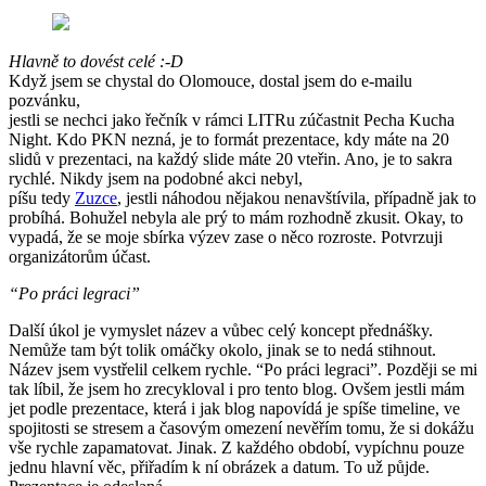
Hlavně to dovést celé :-D
Když jsem se chystal do Olomouce, dostal jsem do e-mailu
pozvánku,
jestli se nechci jako řečník v rámci LITRu zúčastnit Pecha Kucha
Night. Kdo PKN nezná, je to formát prezentace, kdy máte na 20
slidů v prezentaci, na každý slide máte 20 vteřin. Ano, je to sakra
rychlé. Nikdy jsem na podobné akci nebyl,
píšu tedy
Zuzce
, jestli náhodou nějakou nenavštívila, případně jak to
probíhá. Bohužel nebyla ale prý to mám rozhodně zkusit. Okay, to
vypadá, že se moje sbírka výzev zase o něco rozroste. Potvrzuji
organizátorům účast.
“Po práci legraci”
Další úkol je vymyslet název a vůbec celý koncept přednášky.
Nemůže tam být tolik omáčky okolo, jinak se to nedá stihnout.
Název jsem vystřelil celkem rychle. “Po práci legraci”. Později se mi
tak líbil, že jsem ho zrecykloval i pro tento blog. Ovšem jestli mám
jet podle prezentace, která i jak blog napovídá je spíše timeline, ve
spojitosti se stresem a časovým omezení nevěřím tomu, že si dokážu
vše rychle zapamatovat. Jinak. Z každého období, vypíchnu pouze
jednu hlavní věc, přiřadím k ní obrázek a datum. To už půjde.