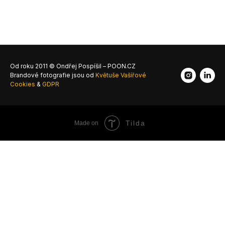
Od roku 2011 © Ondřej Pospíšil – POON.CZ
Brandové fotografie jsou od
Květuše Vašířové
Cookies
&
GDPR
Tilda
Made on