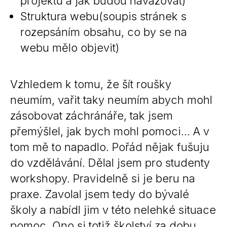
projektu a jak budou navazovat)
Struktura webu(soupis stránek s
rozepsáním obsahu, co by se na
webu mělo objevit)
Vzhledem k tomu, že šít roušky
neumím, vařit taky neumím abych mohl
zásobovat záchránáře, tak jsem
přemýšlel, jak bych mohl pomoci… A v
tom mě to napadlo. Pořád nějak fušuju
do vzdělávání. Dělal jsem pro studenty
workshopy. Pravidelně si je beru na
praxe. Zavolal jsem tedy do bývalé
školy a nabídl jim v této nelehké situace
pomoc. Ono si totiž školství za dobu