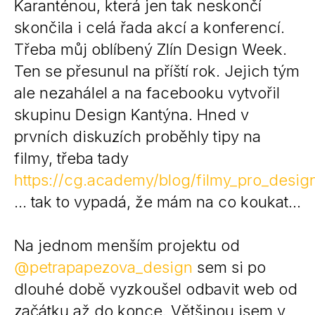
Karanténou, která jen tak neskončí
skončila i celá řada akcí a konferencí.
Třeba můj oblíbený Zlín Design Week.
Ten se přesunul na příští rok. Jejich tým
ale nezahálel a na facebooku vytvořil
skupinu Design Kantýna. Hned v
prvních diskuzích proběhly tipy na
filmy, třeba tady
https://cg.academy/blog/filmy_pro_desig
… tak to vypadá, že mám na co koukat…
Na jednom menším projektu od
@petrapapezova_design
sem si po
dlouhé době vyzkoušel odbavit web od
začátku až do konce. Většinou jsem v