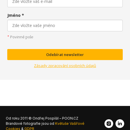
Jméno *
Povinné
*
pole
Odebírat newsletter
Zásady zpracování osobních údajů
Od roku 2011 © Ondřej Pospíšil – POON.CZ
Brandové fotografie jsou od
Květuše Vašířové
Cookies
&
GDPR