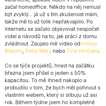
začal homeoffice. Někdo na něj nemusí
být zvyklý… já už s tím zkušenost mám,
takže mě to až tolik nepřakvapilo. Po
internetu se začalo objevovat nespočet
videí a návodů na to, jak práci z domu
zvládnout. Zaujalo mě video od
Honzy
Březiny
,
Petra Máry
nebo
Tina Hrnčiara
.
Co se týče projektů, hned na začátku
března jsem přišel o jeden s 50%
kapacitou. To mě ihned nakoplo a
probudilo v tom, že bych měl pohnout s
vlastním webem, který si slibuju už asi
rok. Během týdne jsem ho kompletně