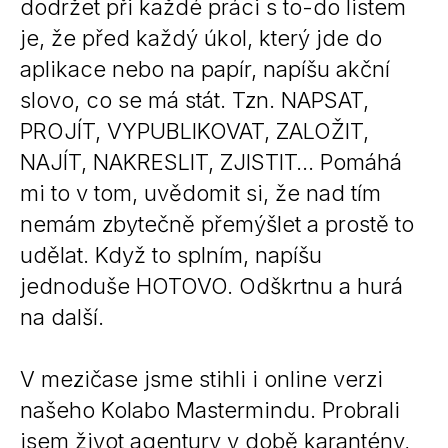
dodržet při každé práci s to-do listem
je, že před každý úkol, který jde do
aplikace nebo na papír, napíšu akční
slovo, co se má stát. Tzn. NAPSAT,
PROJÍT, VYPUBLIKOVAT, ZALOŽIT,
NAJÍT, NAKRESLIT, ZJISTIT… Pomáhá
mi to v tom, uvědomit si, že nad tím
nemám zbytečně přemýšlet a prostě to
udělat. Když to splním, napíšu
jednoduše HOTOVO. Odškrtnu a hurá
na další.
V mezičase jsme stihli i online verzi
našeho Kolabo Mastermindu. Probrali
jsem život agentury v době karantény,