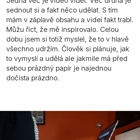
Jedna věc je video vidět. Věc druhá je
sednout si a fakt něco udělat. S tím
mám v záplavě obsahu a videí fakt trabl.
Můžu říct, že mě inspirovalo. Celou
dobu jsem si totiž myslel, že to v hlavě
všechno udržím. Člověk si plánuje, jak
to vymyslí a udělá ale jakmile má před
sebou prázdný papír je najednou
dočista prázdno.