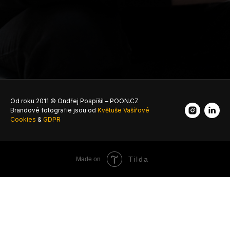
Od roku 2011 © Ondřej Pospíšil – POON.CZ
Brandové fotografie jsou od
Květuše Vašířové
Cookies
&
GDPR
Tilda
Made on