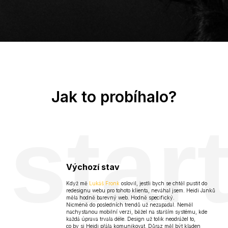
Jak to probíhalo?
star
Výchozí stav
Když mě
Lukáš Fronk
oslovil, jestli bych se chtěl pustit do
redesignu webu pro tohoto klienta, neváhal jsem. Heidi Janků
měla hodně barevný web. Hodně specifický.
Nicméně do posledních trendů už nezapadal. Neměl
nachystanou mobilní verzi, běžel na starším systému, kde
každá úprava trvala déle. Design už tolik neodrážel to,
co by si Heidi přála komunikovat. Důraz měl být kladen