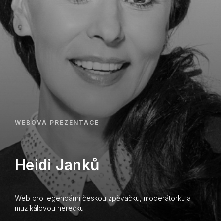
WEBOVÁ PREZENTACE
Heidi Janků
Web pro legendární českou zpěvačku, moderátorku a
muzikálovou herečku