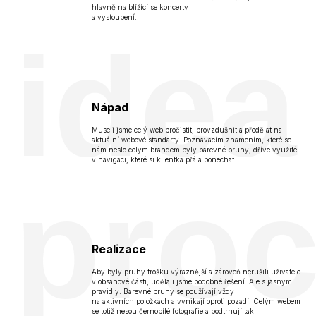
hlavně na blížící se koncerty
a vystoupení.
idea
Nápad
Museli jsme celý web pročistit, provzdušnit a předělat na
aktuální webové standarty. Poznávacím znamením, které se
nám neslo celým brandem byly barevné pruhy, dříve využité
v navigaci, které si klientka přála ponechat.
pro
Realizace
Aby byly pruhy trošku výraznější a zároveň nerušili uživatele
v obsahové části, udělali jsme podobné řešení. Ale s jasnými
pravidly. Barevné pruhy se používají vždy
na aktivních položkách a vynikají oproti pozadí. Celým webem
se totiž nesou černobílé fotografie a podtrhují tak