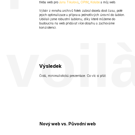
třeba web pro
Jana Tikalová
,
OPIM
,
Kolabo
a můj web.
Výběr z mnoha archivů fotek zabral docela dost času, poté
jejich optimalizace a příprava jednotlivých úrovní do šablon.
Udělali jsme robustní šablonu, díky které můžeme do
budoucna na web přidávat více obsahu a zachováme
konzistenci.
voil
Výsledek
Čistá, minimalistická prezentace. Co víc si přát.
Nový web vs. Původní web