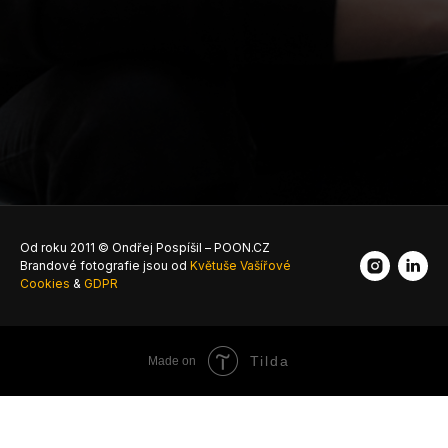
Od roku 2011 © Ondřej Pospíšil – POON.CZ
Brandové fotografie jsou od
Květuše Vašířové
Cookies
&
GDPR
Tilda
Made on