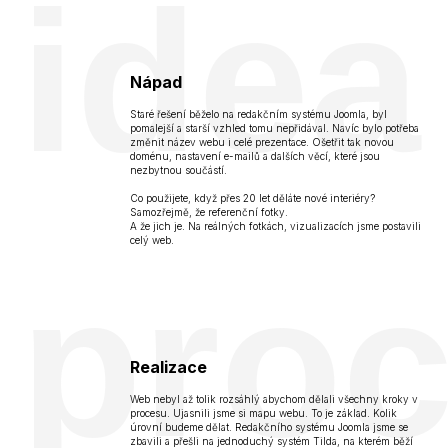
idea
Nápad
Staré řešení běželo na redakčním systému Joomla, byl
pomalejší a starší vzhled tomu nepřidával. Navíc bylo potřeba
změnit název webu i celé prezentace. Ošetřit tak novou
doménu, nastavení e-mailů a dalších věcí, které jsou
nezbytnou součástí.
Co použijete, když přes 20 let děláte nové interiéry?
Samozřejmě, že referenční fotky.
A že jich je. Na reálných fotkách, vizualizacích jsme postavili
celý web.
pro
Realizace
Web nebyl až tolik rozsáhlý abychom dělali všechny kroky v
procesu. Ujasnili jsme si mapu webu. To je základ. Kolik
úrovní budeme dělat. Redakčního systému Joomla jsme se
zbavili a přešli na jednoduchý systém Tilda, na kterém běží