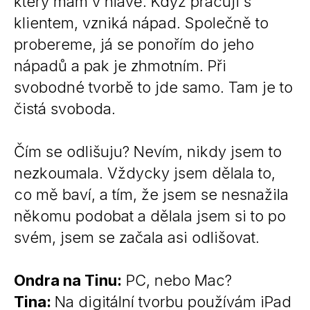
který mám v hlavě. Když pracuji s
klientem, vzniká nápad. Společně to
probereme, já se ponořím do jeho
nápadů a pak je zhmotním. Při
svobodné tvorbě to jde samo. Tam je to
čistá svoboda.
Čím se odlišuju? Nevím, nikdy jsem to
nezkoumala. Vždycky jsem dělala to,
co mě baví, a tím, že jsem se nesnažila
někomu podobat a dělala jsem si to po
svém, jsem se začala asi odlišovat.
Ondra na Tinu:
PC, nebo Mac?
Tina:
Na digitální tvorbu používám iPad