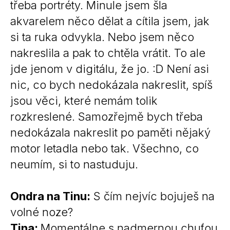
třeba portréty. Minule jsem šla
akvarelem něco dělat a cítila jsem, jak
si ta ruka odvykla. Nebo jsem něco
nakreslila a pak to chtěla vrátit. To ale
jde jenom v digitálu, že jo. :D Není asi
nic, co bych nedokázala nakreslit, spíš
jsou věci, které nemám tolik
rozkreslené. Samozřejmě bych třeba
nedokázala nakreslit po paměti nějaký
motor letadla nebo tak. Všechno, co
neumím, si to nastuduju.
Ondra na Tinu:
S čím nejvíc bojuješ na
volné noze?
Tina:
Momentálne s nadmernou chuťou