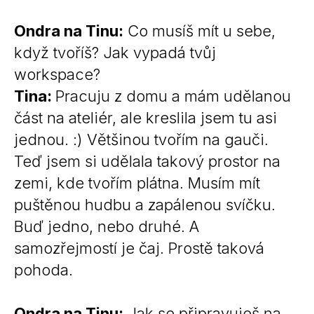
Ondra na Tinu:
Co musíš mít u sebe,
když tvoříš? Jak vypadá tvůj
workspace?
Tina:
Pracuju z domu a mám udělanou
část na ateliér, ale kreslila jsem tu asi
jednou. :) Většinou tvořím na gauči.
Teď jsem si udělala takový prostor na
zemi, kde tvořím plátna. Musím mít
puštěnou hudbu a zapálenou svíčku.
Buď jedno, nebo druhé. A
samozřejmostí je čaj. Prostě taková
pohoda.
Ondra na Tinu:
Jak se připravuješ na