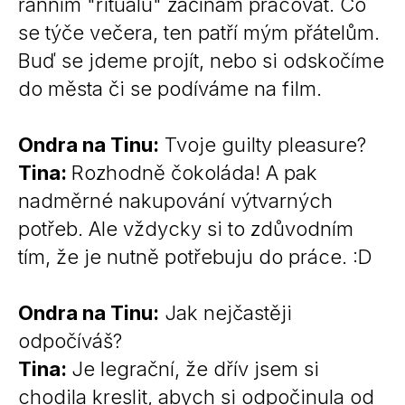
ranním "rituálu" začínám pracovat. Co
se týče večera, ten patří mým přátelům.
Buď se jdeme projít, nebo si odskočíme
do města či se podíváme na film.
Ondra na Tinu:
Tvoje guilty pleasure?
Tina:
Rozhodně čokoláda! A pak
nadměrné nakupování výtvarných
potřeb. Ale vždycky si to zdůvodním
tím, že je nutně potřebuju do práce. :D
Ondra na Tinu:
Jak nejčastěji
odpočíváš?
Tina:
Je legrační, že dřív jsem si
chodila kreslit, abych si odpočinula od