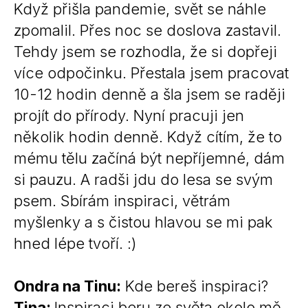
Když přišla pandemie, svět se náhle
zpomalil. Přes noc se doslova zastavil.
Tehdy jsem se rozhodla, že si dopřeji
více odpočinku. Přestala jsem pracovat
10-12 hodin denně a šla jsem se raději
projít do přírody. Nyní pracuji jen
několik hodin denně. Když cítím, že to
mému tělu začíná být nepříjemné, dám
si pauzu. A radši jdu do lesa se svým
psem. Sbírám inspiraci, větrám
myšlenky a s čistou hlavou se mi pak
hned lépe tvoří. :)
Ondra na Tinu:
Kde bereš inspiraci?
Tina:
Inspiraci beru ze světa okolo mě.