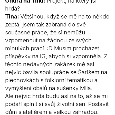
Ondra na Tinu:
Projekt, na který jsi
hrdá?
Tina:
Většinou, když se mě na to někdo
zeptá, jsem tak zabraná do své
současné práce, že si nemůžu
vzpomenout na žádnou ze svých
minulých prací. :D Musím procházet
příspěvky na IG, abych si vzpomněla. Z
těchto nedávných zakázek mě asi
nejvíc bavila spolupráce se Šarišem na
plechovkách s folklorní tematikou a
vymýšlení obalů na sušenky Mila.
Ale nejvíc hrdá budu asi na to, až se mi
podaří splnit si svůj životní sen. Postavit
dům s ateliérem a velkou zahradou.