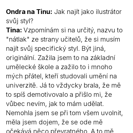
Ondra na Tinu:
Jak najít jako ilustrátor
svůj styl?
Tina:
Vzpomínám si na určitý, nazvu to
"nátlak" ze strany učitelů, že si musím
najít svůj specifický styl. Být jiná,
originální. Zažila jsem to na základní
umělecké škole a zažilo to i mnoho
mých přátel, kteří studovali umění na
univerzitě. Já to vždycky brala, že mě
to spíš demotivovalo a přišlo mi, že
vůbec nevím, jak to mám udělat.
Nemohla jsem se při tom všem uvolnit,
měla jsem dojem, že se ode mě
očekává něco převratného. A to mě