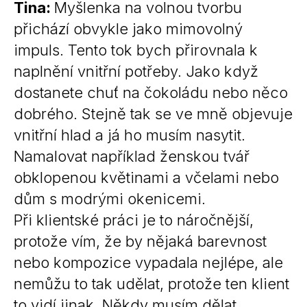
Tina:
Myšlenka na volnou tvorbu
přichází obvykle jako mimovolný
impuls. Tento tok bych přirovnala k
naplnění vnitřní potřeby. Jako když
dostanete chuť na čokoládu nebo něco
dobrého. Stejně tak se ve mně objevuje
vnitřní hlad a já ho musím nasytit.
Namalovat například ženskou tvář
obklopenou květinami a včelami nebo
dům s modrými okenicemi.
Při klientské práci je to náročnější,
protože vím, že by nějaká barevnost
nebo kompozice vypadala nejlépe, ale
nemůžu to tak udělat, protože ten klient
to vidí jinak. Někdy musím dělat